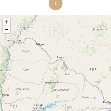
1
+
−