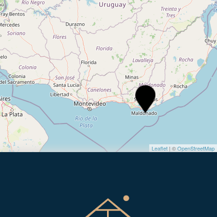
Leaflet
| ©
OpenStreetMap