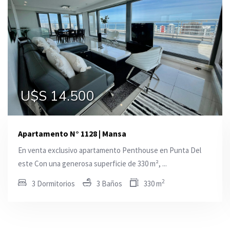
U$S 14.500
U$S 26.000
U$S 15.500
Apartamento N° 1128 | Mansa
En venta exclusivo apartamento Penthouse en Punta Del
este Con una generosa superficie de 330 m², ...
2
3 Dormitorios
3 Baños
330 m