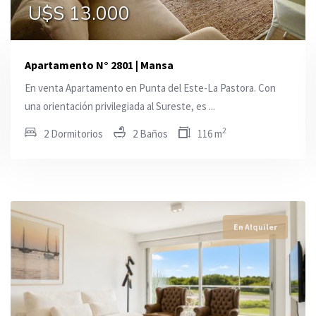
U$S 13.000
U$S 13.000
U$S 2.100
Apartamento N° 2801 | Mansa
En venta Apartamento en Punta del Este-La Pastora. Con
una orientación privilegiada al Sureste, es ...
2
2 Dormitorios
2 Baños
116 m
En Alquiler
En Alquiler
En Alquiler