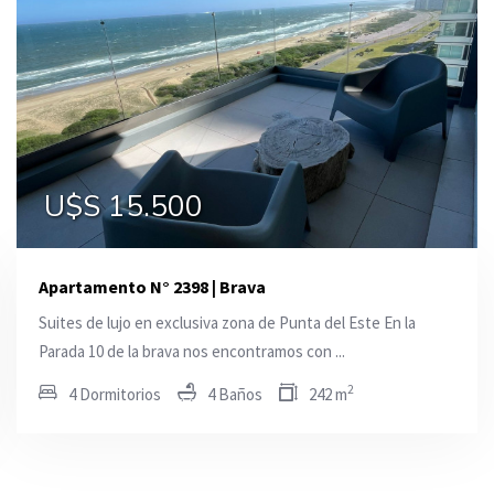
U$S 14.500
U$S 26.000
U$S 15.500
Apartamento N° 2398 | Brava
Suites de lujo en exclusiva zona de Punta del Este En la
Parada 10 de la brava nos encontramos con ...
2
4 Dormitorios
4 Baños
242 m