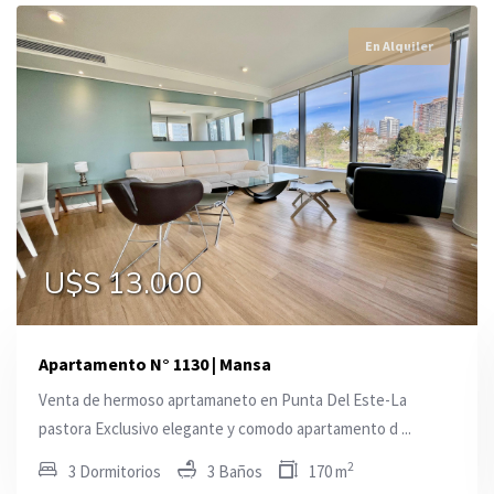
En Alquiler
En Alquiler
En Alquiler
U$S 13.000
U$S 70.000
U$S 28.000
Apartamento N° 1130 | Mansa
Venta de hermoso aprtamaneto en Punta Del Este-La
pastora Exclusivo elegante y comodo apartamento d ...
2
3 Dormitorios
3 Baños
170 m