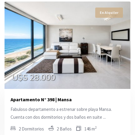
En Alquiler
En Alquiler
En Alquiler
U$S 13.000
U$S 70.000
U$S 28.000
Apartamento N° 398 | Mansa
Fabuloso departamento a estrenar sobre playa Mansa.
Cuenta con dos dormitorios y dos baños en suite ...
2
2 Dormitorios
2 Baños
146 m