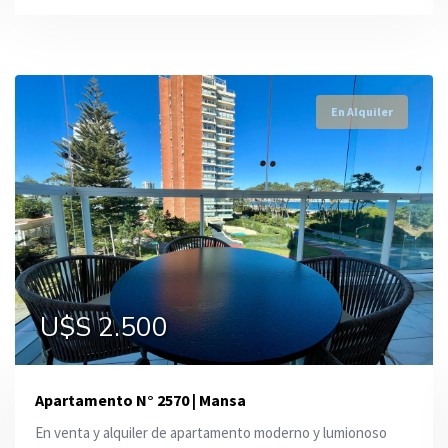
En Alquiler
En Alquiler
En Alquiler
U$S 62.000
U$S 2.500
U$S 15.000
Apartamento N° 2570 | Mansa
En venta y alquiler de apartamento moderno y lumionoso