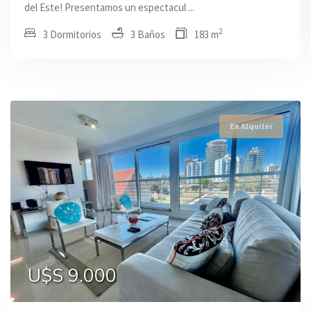
del Este! Presentamos un espectacul ...
2
3 Dormitorios
3 Baños
183 m
En Alquiler
En Alquiler
En Alquiler
U$S 9.000
U$S 6.000
U$S 3.500