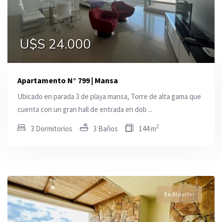
U$S 24.000
U$S 13.000
U$S 3.000
Apartamento N° 799 | Mansa
Ubicado en parada 3 de playa mansa, Torre de alta gama que
cuenta con un gran hall de entrada en dob ...
2
3 Dormitorios
3 Baños
144 m
En Alquiler
En Alquiler
En Alquiler