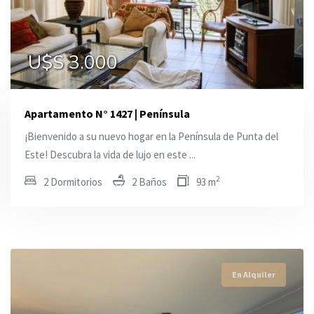
U$S 24.000
U$S 13.000
U$S 3.000
Apartamento N° 1427 | Península
¡Bienvenido a su nuevo hogar en la Península de Punta del
Este! Descubra la vida de lujo en este ...
2
2 Dormitorios
2 Baños
93 m
En Alquiler
En Alquiler
En Alquiler