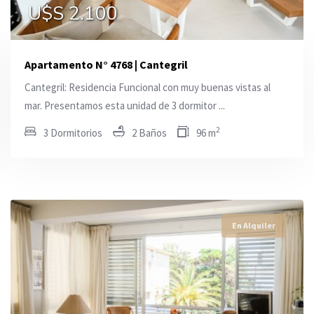
U$S 13.000
U$S 13.000
U$S 2.100
Apartamento N° 4768 | Cantegril
Cantegril: Residencia Funcional con muy buenas vistas al
mar. Presentamos esta unidad de 3 dormitor ...
2
3 Dormitorios
2 Baños
96 m
En Alquiler
En Alquiler
En Alquiler