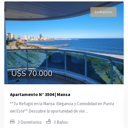
En Alquiler
En Alquiler
En Alquiler
U$S 13.000
U$S 70.000
U$S 28.000
Apartamento N° 3504 | Mansa
**Tu Refugio en la Mansa: Elegancia y Comodidad en Punta
del Este** Descubre la oportunidad de vivi ...
3 Dormitorios
3 Baños