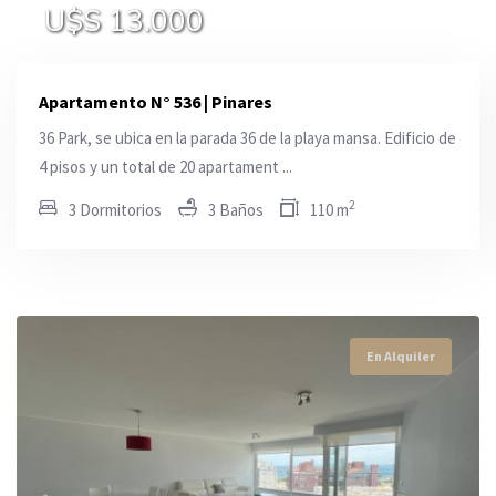
U$S 13.000
U$S 13.000
U$S 2.100
Apartamento N° 536 | Pinares
36 Park, se ubica en la parada 36 de la playa mansa. Edificio de
4 pisos y un total de 20 apartament ...
2
3 Dormitorios
3 Baños
110 m
En Alquiler
En Alquiler
En Alquiler