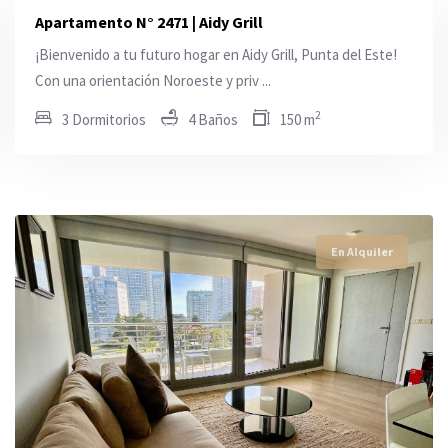
Apartamento N° 2471 | Aidy Grill
¡Bienvenido a tu futuro hogar en Aidy Grill, Punta del Este!
Con una orientación Noroeste y priv ...
2
3 Dormitorios
4 Baños
150 m
En Alquiler
En Alquiler
En Alquiler