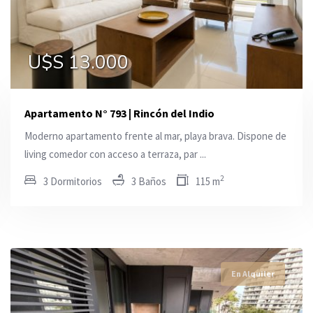
U$S 24.000
U$S 13.000
U$S 3.000
Apartamento N° 793 | Rincón del Indio
Moderno apartamento frente al mar, playa brava. Dispone de
living comedor con acceso a terraza, par ...
2
3 Dormitorios
3 Baños
115 m
En Alquiler
En Alquiler
En Alquiler