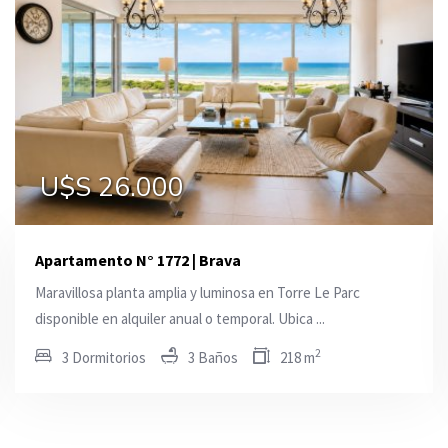
U$S 14.500
U$S 26.000
U$S 15.500
Apartamento N° 1772 | Brava
Maravillosa planta amplia y luminosa en Torre Le Parc
disponible en alquiler anual o temporal. Ubica ...
2
3 Dormitorios
3 Baños
218 m