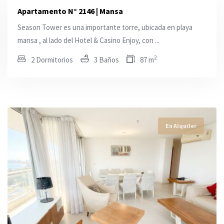
Apartamento N° 2146 | Mansa
Season Tower es una importante torre, ubicada en playa
mansa , al lado del Hotel & Casino Enjoy, con ...
2
2 Dormitorios
3 Baños
87 m
En Alquiler
En Alquiler
En Alquiler