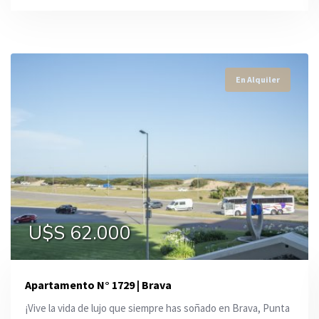
En Alquiler
En Alquiler
En Alquiler
U$S 62.000
U$S 2.500
U$S 15.000
Apartamento N° 1729 | Brava
¡Vive la vida de lujo que siempre has soñado en Brava, Punta