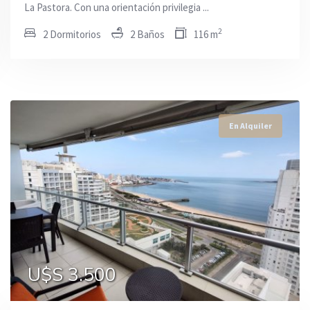
La Pastora. Con una orientación privilegia ...
2
2 Dormitorios
2 Baños
116 m
En Alquiler
En Alquiler
En Alquiler
U$S 9.000
U$S 6.000
U$S 3.500