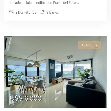
ubicado en lujoso edificio en Punta del Este ...
2 Dormitorios
3 Baños
En Alquiler
En Alquiler
En Alquiler
U$S 9.000
U$S 6.000
U$S 3.500