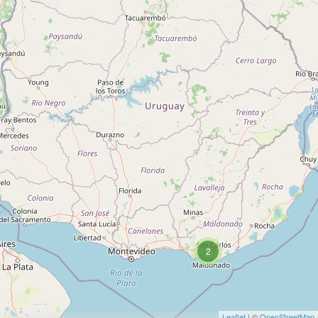
2
Leaflet
| ©
OpenStreetMap