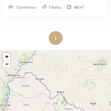
2
7 Dormitorios
5 Baños
400 m
1
+
−