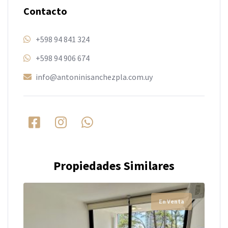
Contacto
+598 94 841 324
+598 94 906 674
info@antoninisanchezpla.com.uy
Propiedades Similares
En Venta