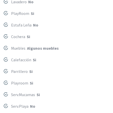
Lavadero
No
PlayRoom
Si
Estufa Leña
No
Cochera
Si
Muebles
Algunos muebles
Calefacción
Si
Parrillero
Si
Playroom
Si
Serv.Mucamas
Si
Serv.Playa
No